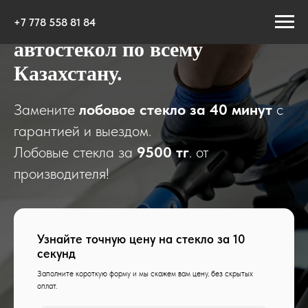
Производство и продажа
+7 778 558 81 84
автостекол по всему
Казахстану.
Замените
лобовое стекло за 40 минут
с
гарантией и выездом.
Лобовые стекла за
9500 тг
. от
производителя!
Узнайте точную цену на стекло за 10
секунд
Заполните короткую форму и мы скажем вам цену, без скрытых
оплат.