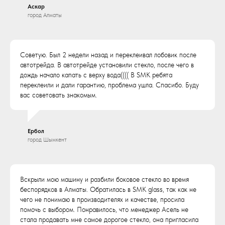
Аскар
город Алматы
Советую. Был 2 недели назад и переклеивал лобовик после
автотрейда. В автотрейде установили стекло, после чего в
дождь начало капать с верху вода(((( В SMK ребята
переклеили и дали гарантию, проблема ушла. Спасибо. Буду
вас советовать знакомым.
Ербол
город Шымкент
Вскрыли мою машину и разбили боковое стекло во время
беспорядков в Алматы. Обратилась в SMK glass, так как не
чего не понимаю в производителях и качестве, просила
помочь с выбором. Понравилось, что менеджер Асель не
стала продавать мне самое дорогое стекло, она пригласила