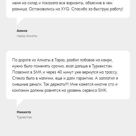
меня на склад и показала все варианты, объяснив в чем
разница. Остановились на XYG. Спасибо за быструю работу!
Алина
город Алматы
По дороге из Алматы в Тараз, разбил лобовое на камри,
нужно было поменять срочно, ехал дальше в Туркекстан.
Позвонил в SMK и через 40 минут уже вернулся на трассу.
Стекло было в наличии, еще и дали гарантию. А заплатил я
смешные деньги. Так держать!!!! Мне кажется многие сто и
компании должны ровнятся на уровень сервиса SMK.
Никикта
Туркестан