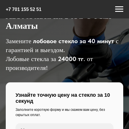
+7 7
01 155 52 51
Автостекла на Ford C-Max
Алматы
лобовое стекло за 40 минут
Замените
с
гарантией и выездом.
24000 тг
Лобовые стекла за
. от
производителя!
Узнайте точную цену на стекло за 10
секунд
Заполните короткую форму и мы скажем вам цену, без
скрытых оплат.