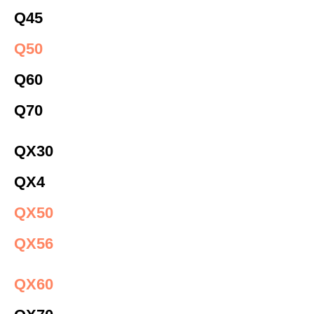
Q45
Q50
Q60
Q70
QX30
QX4
QX50
QX56
QX60