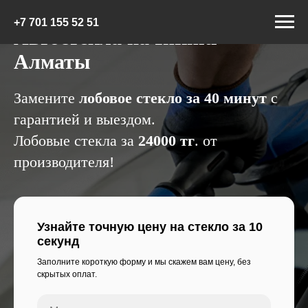
+7 7
01 155 52 51
Автостекла на Infiniti
Алматы
Замените
лобовое стекло за 40 минут
с
гарантией и выездом.
Лобовые стекла за
24000 тг
. от
производителя!
Узнайте точную цену на стекло за 10
секунд
Заполните короткую форму и мы скажем вам цену, без
скрытых оплат.