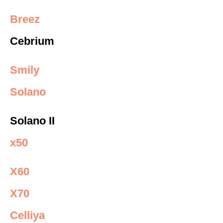
Breez
Cebrium
Smily
Solano
Solano II
x50
X60
X70
Сelliya